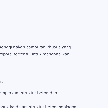
an menggunakan campuran khusus yang
proporsi tertentu untuk menghasilkan
 :
emperkuat struktur beton dan
asuk ke dalam struktur beton, sehingga