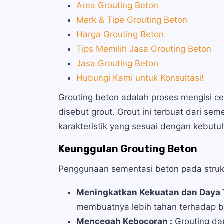
Area Grouting Beton
Merk & Tipe Grouting Beton
Harga Grouting Beton
Tips Memilih Jasa Grouting Beton
Jasa Grouting Beton
Hubungi Kami untuk Konsultasi!
Grouting beton adalah proses mengisi c
disebut grout. Grout ini terbuat dari sem
karakteristik yang sesuai dengan kebutu
Keunggulan Grouting Beton
Penggunaan sementasi beton pada strukt
Meningkatkan Kekuatan dan Daya T
membuatnya lebih tahan terhadap 
Mencegah Kebocoran :
Grouting dap