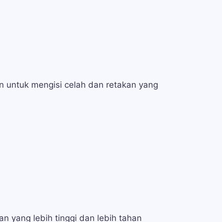
kan untuk mengisi celah dan retakan yang
an yang lebih tinggi dan lebih tahan