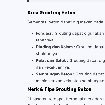
Area Grouting Beton
Sementasi beton dapat digunakan pada be
Fondasi :
Grouting dapat digunakan 
tahannya.
Dinding dan Kolom :
Grouting dapat
strukturnya.
Pelat dan Balok :
Grouting dapat dig
dan kekakuannya.
Sambungan Beton :
Grouting dapat
meningkatkan kekuatan sambungan
Merk & Tipe Grouting Beton
Di pasaran terdapat berbagai merk dan 