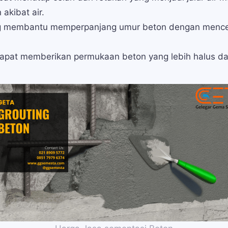
akibat air.
g membantu memperpanjang umur beton dengan menceg
apat memberikan permukaan beton yang lebih halus dan