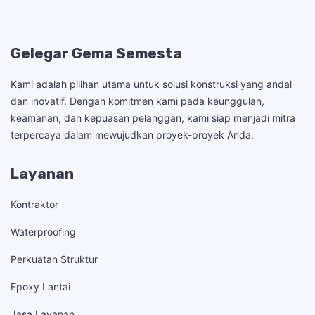
Gelegar Gema Semesta
Kami adalah pilihan utama untuk solusi konstruksi yang andal
dan inovatif. Dengan komitmen kami pada keunggulan,
keamanan, dan kepuasan pelanggan, kami siap menjadi mitra
terpercaya dalam mewujudkan proyek-proyek Anda.
Layanan
Kontraktor
Waterproofing
Perkuatan Struktur
Epoxy Lantai
Jasa Layanan