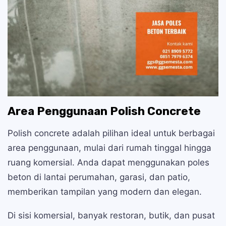
Area Penggunaan Polish Concrete
Polish concrete adalah pilihan ideal untuk berbagai
area penggunaan, mulai dari rumah tinggal hingga
ruang komersial. Anda dapat menggunakan poles
beton di lantai perumahan, garasi, dan patio,
memberikan tampilan yang modern dan elegan.
Di sisi komersial, banyak restoran, butik, dan pusat