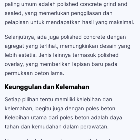
paling umum adalah polished concrete grind and
sealed, yang memerlukan penggilasan dan
pelapisan untuk mendapatkan hasil yang maksimal.
Selanjutnya, ada juga polished concrete dengan
agregat yang terlihat, memungkinkan desain yang
lebih estetis. Jenis lainnya termasuk polished
overlay, yang memberikan lapisan baru pada
permukaan beton lama.
Keunggulan dan Kelemahan
Setiap pilihan tentu memiliki kelebihan dan
kelemahan, begitu juga dengan poles beton.
Kelebihan utama dari poles beton adalah daya
tahan dan kemudahan dalam perawatan.