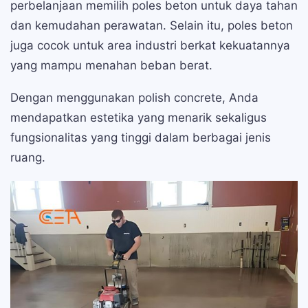
perbelanjaan memilih poles beton untuk daya tahan
dan kemudahan perawatan. Selain itu, poles beton
juga cocok untuk area industri berkat kekuatannya
yang mampu menahan beban berat.
Dengan menggunakan polish concrete, Anda
mendapatkan estetika yang menarik sekaligus
fungsionalitas yang tinggi dalam berbagai jenis
ruang.