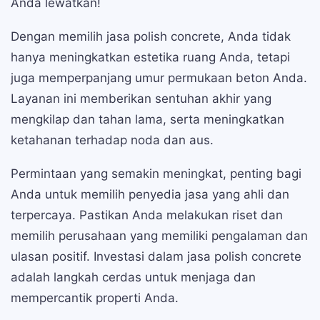
Anda lewatkan!
Dengan memilih jasa polish concrete, Anda tidak
hanya meningkatkan estetika ruang Anda, tetapi
juga memperpanjang umur permukaan beton Anda.
Layanan ini memberikan sentuhan akhir yang
mengkilap dan tahan lama, serta meningkatkan
ketahanan terhadap noda dan aus.
Permintaan yang semakin meningkat, penting bagi
Anda untuk memilih penyedia jasa yang ahli dan
terpercaya. Pastikan Anda melakukan riset dan
memilih perusahaan yang memiliki pengalaman dan
ulasan positif. Investasi dalam jasa polish concrete
adalah langkah cerdas untuk menjaga dan
mempercantik properti Anda.