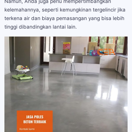
Namun, Anda juga perlu mempertimbangkan
kelemahannya, seperti kemungkinan tergelincir jika
terkena air dan biaya pemasangan yang bisa lebih
tinggi dibandingkan lantai lain.