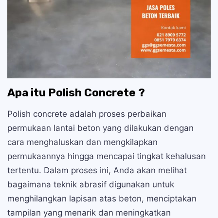
Apa itu Polish Concrete ?
Polish concrete adalah proses perbaikan
permukaan lantai beton yang dilakukan dengan
cara menghaluskan dan mengkilapkan
permukaannya hingga mencapai tingkat kehalusan
tertentu. Dalam proses ini, Anda akan melihat
bagaimana teknik abrasif digunakan untuk
menghilangkan lapisan atas beton, menciptakan
tampilan yang menarik dan meningkatkan