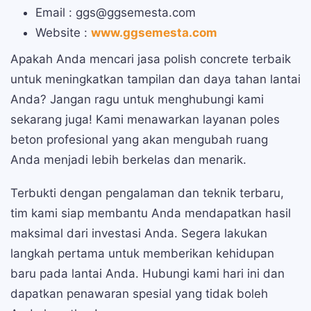
Email : ggs@ggsemesta.com
Website :
www.ggsemesta.com
Apakah Anda mencari jasa polish concrete terbaik
untuk meningkatkan tampilan dan daya tahan lantai
Anda? Jangan ragu untuk menghubungi kami
sekarang juga! Kami menawarkan layanan poles
beton profesional yang akan mengubah ruang
Anda menjadi lebih berkelas dan menarik.
Terbukti dengan pengalaman dan teknik terbaru,
tim kami siap membantu Anda mendapatkan hasil
maksimal dari investasi Anda. Segera lakukan
langkah pertama untuk memberikan kehidupan
baru pada lantai Anda. Hubungi kami hari ini dan
dapatkan penawaran spesial yang tidak boleh