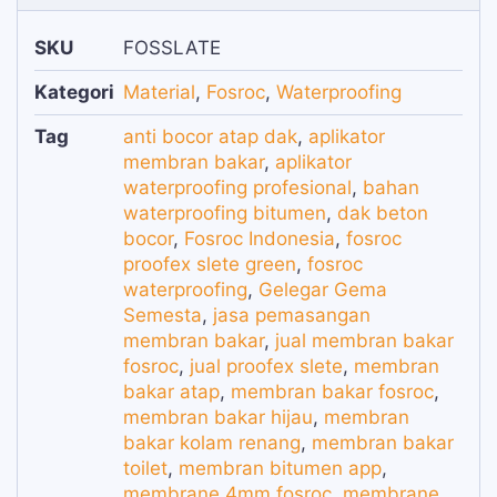
SKU
FOSSLATE
Kategori
Material
,
Fosroc
,
Waterproofing
Tag
anti bocor atap dak
,
aplikator
membran bakar
,
aplikator
waterproofing profesional
,
bahan
waterproofing bitumen
,
dak beton
bocor
,
Fosroc Indonesia
,
fosroc
proofex slete green
,
fosroc
waterproofing
,
Gelegar Gema
Semesta
,
jasa pemasangan
membran bakar
,
jual membran bakar
fosroc
,
jual proofex slete
,
membran
bakar atap
,
membran bakar fosroc
,
membran bakar hijau
,
membran
bakar kolam renang
,
membran bakar
toilet
,
membran bitumen app
,
membrane 4mm fosroc
,
membrane