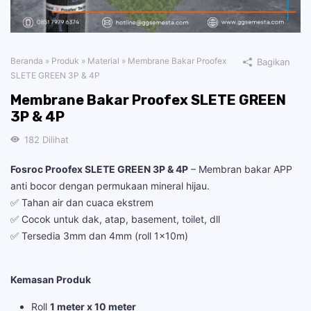
Beranda
»
Produk
»
Material
»
Membrane Bakar Proofex
Bagikan
SLETE GREEN 3P & 4P
Membrane Bakar Proofex SLETE GREEN
3P & 4P
182
Dilihat
Fosroc Proofex SLETE GREEN 3P & 4P
– Membran bakar APP
anti bocor dengan permukaan mineral hijau.
✅ Tahan air dan cuaca ekstrem
✅ Cocok untuk dak, atap, basement, toilet, dll
✅ Tersedia 3mm dan 4mm (roll 1x10m)
Kemasan Produk
Roll
1 meter x 10 meter