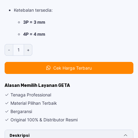
Ketebalan tersedia:
3P = 3 mm
4P = 4 mm
Kuantitas
-
+
Membrane
Bakar
Cek Harga Terbaru
Proofex
SLETE
GREEN
Alasan Memilih Layanan GETA
3P
Tenaga Professional
&
Material Pilihan Terbaik
4P
Bergaransi
Original 100% & Distributor Resmi
Deskripsi